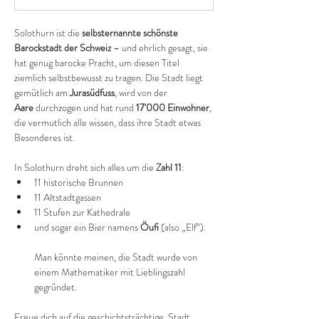
Solothurn ist die 
selbsternannte schönste 
Barockstadt der Schweiz
 – und ehrlich gesagt, sie 
hat genug barocke Pracht, um diesen Titel 
ziemlich selbstbewusst zu tragen. Die Stadt liegt 
gemütlich am 
Jurasüdfuss
, wird von der 
Aare
 durchzogen und hat rund 
17'000 Einwohner
, 
die vermutlich alle wissen, dass ihre Stadt etwas 
Besonderes ist.
In Solothurn dreht sich alles um die 
Zahl 11
:
11 historische Brunnen
11 Altstadtgassen
11 Stufen zur Kathedrale
und sogar ein Bier namens 
Öufi
 (also „Elf“).
Man könnte meinen, die Stadt wurde von 
einem Mathematiker mit Lieblingszahl 
gegründet.
Freue dich auf die geschichtsträchtige  Stadt 