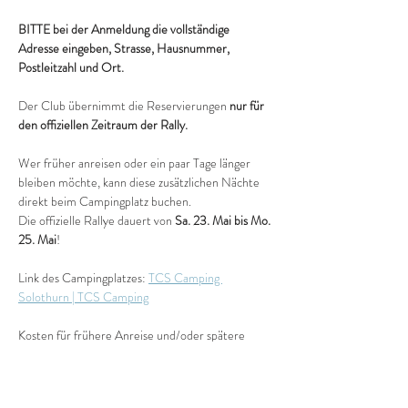
BITTE bei der Anmeldung die vollständige 
Adresse eingeben, Strasse, Hausnummer, 
Postleitzahl und Ort. 
Der Club übernimmt die Reservierungen 
nur für 
den offiziellen Zeitraum der Rally. 
Wer früher anreisen oder ein paar Tage länger 
bleiben möchte, kann diese zusätzlichen Nächte 
direkt beim Campingplatz buchen. 
Die offizielle Rallye dauert von 
Sa. 23. Mai bis Mo. 
25. Mai
!
Link des Campingplatzes: 
TCS Camping 
Solothurn | TCS Camping
Kosten für frühere Anreise und/oder spätere 
Abreise müssen auf dem Campingplatz separat 
bezahlt werden. 
Rabatt für diese Tage 20%