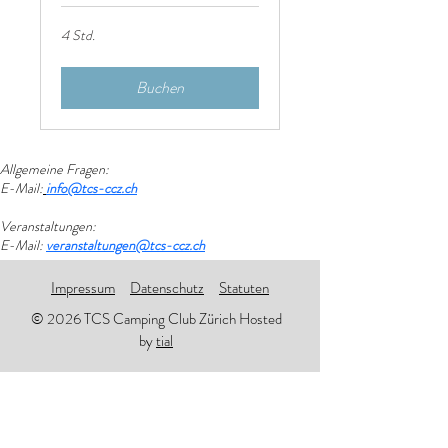
4 Std.
Buchen
Allgemeine Fragen:
E-Mail:
info@tcs-ccz.ch
Veranstaltungen
:
E-Mail:
veranstaltungen@tcs-ccz.ch
Impressum
Datenschutz
Statuten
© 2026
TCS Camping Club Zürich Hosted
by
tial