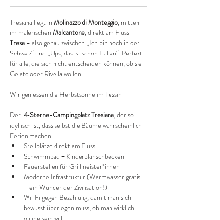
Tresiana liegt in 
Molinazzo di Monteggio
, mitten 
im malerischen 
Malcantone
, direkt am Fluss 
Tresa
 – also genau zwischen „Ich bin noch in der 
Schweiz“ und „Ups, das ist schon Italien“. Perfekt 
für alle, die sich nicht entscheiden können, ob sie 
Gelato oder Rivella wollen.
Wir geniessen die Herbstsonne im Tessin
Der  
4‑Sterne-Campingplatz Tresiana
, der so 
idyllisch ist, dass selbst die Bäume wahrscheinlich 
Ferien machen.
Stellplätze direkt am Fluss
Schwimmbad + Kinderplanschbecken
Feuerstellen für Grillmeister*innen
Moderne Infrastruktur (Warmwasser gratis 
– ein Wunder der Zivilisation!)
Wi-Fi gegen Bezahlung, damit man sich 
bewusst überlegen muss, ob man wirklich 
online sein will